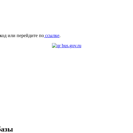
код или перейдите по
ссылке
.
базы