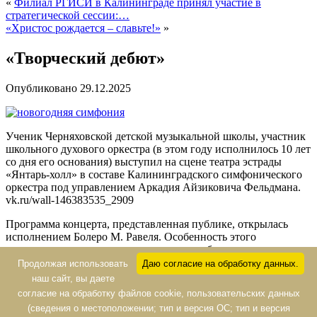
«
Филиал РГИСИ в Калининграде принял участие в
стратегической сессии:…
«Христос рождается – славьте!»
»
«Творческий дебют»
Опубликовано
29.12.2025
Ученик Черняховской детской музыкальной школы, участник
школьного духового оркестра (в этом году исполнилось 10 лет
со дня его основания) выступил на сцене театра эстрады
«Янтарь-холл» в составе Калининградского симфонического
оркестра под управлением Аркадия Айзиковича Фельдмана.
vk.ru/wall-146383535_2909
Программа концерта, представленная публике, открылась
исполнением Болеро М. Равеля. Особенность этого
произведения — смена и накопление тембров при постоянно
усиливающейся звучности.
Продолжая использовать
Даю согласие на обработку данных.
Одну из сольных партий (solo саксофона) исполнил наш
наш сайт, вы даете
ученик — Подхолюзин Артём.
согласие на обработку файлов cookie, пользовательских данных
(сведения о местоположении; тип и версия ОС; тип и версия
А. А. Фельдман: «Это было достойное выступление, на