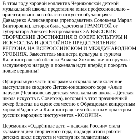
В этом году хоровой коллектив Черняховской детской
музыкальной школы представила юная профессионально –
ориентированная в области искусств обучающаяся –
Давыденко Александрина (преподаватель Соловьева Мария
Викторовна), которая была удостоена ГРАМОТОЙ от
губернатора Алексея Беспрозванных ЗА ВЫСОКИЕ
ТВОРЧЕСКИЕ ДОСТИЖЕНИЯ В СФЕРЕ КУЛЬТУРЫ И
ИСКУССТВА И ДОСТОЙНОЕ ПРЕДСТАВЛЕНИЕ
РЕГИОНА НА ВСЕРОССИЙСКОМ И МЕЖДУНАРОДНОМ
УРОВНЯХ. Заместитель министра культуры и туризма
Калининградской области Анжела Хохлова лично вручила
заслуженную награду и пожелала идти вперёд и покорять
новые вершины!
Официальную часть программы открыло великолепное
выступление сводного Детско-юношеского хора «Алые
паруса» (Черняховская детская музыкальная школа – Детская
школа искусств г. Советска), который в этот праздничный
вечер блистал на сцене совместно с Образцовым концертным
хором «Радость» и Калининградским областным оркестром
русских народных инструментов «КООРНИ».
Церемония «Одарённые дети – надежда России» стала
кульминацией творческого года, подводя итоги работы
детских школ искусств и чествуя их талантливых